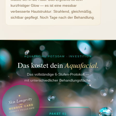
kurzfristiger Glow — es ist eine messbar
verbesserte Hautstruktur: Strahlend, gleichmäßig,
sichtbar gepflegt. Noch Tage nach der Behandlung.
AQUAFACIAL POTSDAM · INVESTITION
Aquafacial.
Das kostet dein
Das vollständige 6-Stufen-Protokoll —
mit unterschiedlicher Behandlungsfläche.
✦
Skin Longevity
MEMBER CARD
LOYALTY PROGRAMM
PAKET 01