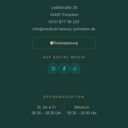
Kein intensiver Sport oder Sauna
am selben
Leiblstraße 26
Tag.
14467 Potsdam
Keine Säure-Peelings oder Retinol
für 3–5 Tage.
0331 877 09 225
info@medical-beauty-potsdam.de
Routenplanung
AUF SOCIAL MEDIA
ÖFFNUNGSZEITEN
Di, Do & Fr
Mittwoch
09:30 – 18:30 Uhr
09:30 – 15:00 Uhr