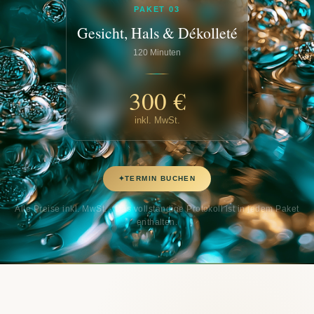
PAKET 03
Gesicht, Hals & Dékolleté
120 Minuten
300 €
inkl. MwSt.
TERMIN BUCHEN
Alle Preise inkl. MwSt. · Das vollständige Protokoll ist in jedem Paket
enthalten.