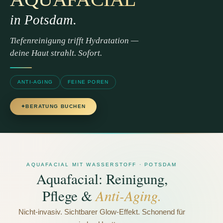
in Potsdam.
Tiefenreinigung trifft Hydratation —
deine Haut strahlt. Sofort.
ANTI-AGING
FEINE POREN
BERATUNG BUCHEN
AQUAFACIAL MIT WASSERSTOFF · POTSDAM
Aquafacial: Reinigung,
Anti-Aging
.
Pflege &
Nicht-invasiv. Sichtbarer Glow-Effekt. Schonend für