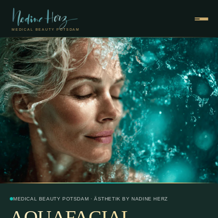
Zum
Inhalt
springen
MEDICAL BEAUTY POTSDAM
Design by KI
MEDICAL BEAUTY POTSDAM · ÄSTHETIK BY NADINE HERZ
AQUAFACIAL