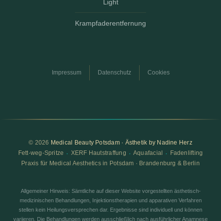
Light
Krampfaderentfernung
Impressum
Datenschutz
Cookies
© 2026
Medical Beauty Potsdam · Ästhetik by Nadine Herz
·
·
·
Fett-weg-Spritze
XERF Hautstraffung
Aquafacial
Fadenlifting
Praxis für Medical Aesthetics in Potsdam · Brandenburg & Berlin
Allgemeiner Hinweis: Sämtliche auf dieser Website vorgestellten ästhetisch-
medizinischen Behandlungen, Injektionstherapien und apparativen Verfahren
stellen kein Heilungsversprechen dar. Ergebnisse sind individuell und können
variieren. Die Behandlungen werden ausschließlich nach ausführlicher Anamnese