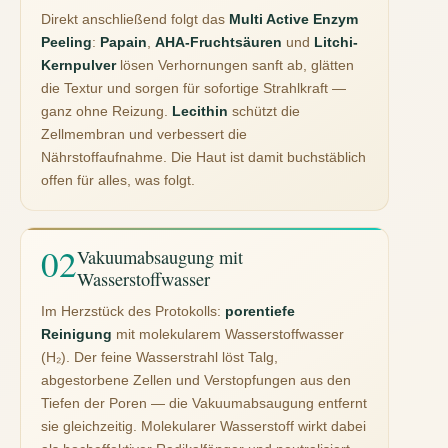
Direkt anschließend folgt das
Multi Active Enzym
Peeling
:
Papain
,
AHA-Fruchtsäuren
und
Litchi-
Kernpulver
lösen Verhornungen sanft ab, glätten
die Textur und sorgen für sofortige Strahlkraft —
ganz ohne Reizung.
Lecithin
schützt die
Zellmembran und verbessert die
Nährstoffaufnahme. Die Haut ist damit buchstäblich
offen für alles, was folgt.
Vakuumabsaugung mit
Wasserstoffwasser
Im Herzstück des Protokolls:
porentiefe
Reinigung
mit molekularem Wasserstoffwasser
(H₂). Der feine Wasserstrahl löst Talg,
abgestorbene Zellen und Verstopfungen aus den
Tiefen der Poren — die Vakuumabsaugung entfernt
sie gleichzeitig. Molekularer Wasserstoff wirkt dabei