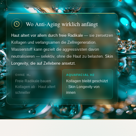
Wo Anti-Aging wirklich anfängt
Haut altert vor allem durch freie Radikale
— sie zersetzen
Kollagen und verlangsamen die Zellregeneration.
Wasserstoff kann gezielt die aggressivsten davon
neutralisieren — selektiv, ohne die Haut zu belasten.
Skin
Longevity, die auf Zellebene ansetzt.
OHNE H₂
AQUAFACIAL H2
Freie Radikale bauen
Kollagen bleibt geschützt
Kollagen ab · Haut altert
· Skin Longevity von
schneller
innen