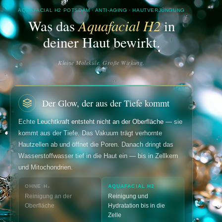
AQUAFACIAL H2 POTSDAM · ANTI-AGING · HAUTVERJÜNGUNG
Aquafacial H2
Was das
in
deiner Haut bewirkt.
Kleine Moleküle. Große Wirkung.
Der Glow, der aus der Tiefe kommt
Echte
Leuchtkraft entsteht nicht an der Oberfläche
— sie
kommt aus der Tiefe. Das Vakuum trägt verhornte
Hautzellen ab und öffnet die Poren. Danach dringt das
Wasserstoffwasser tief in die Haut ein — bis in Zellkern
und Mitochondrien.
OHNE H₂
AQUAFACIAL H2
Reinigung an der
Reinigung und
Oberfläche
Hydratation bis in die
Zelle